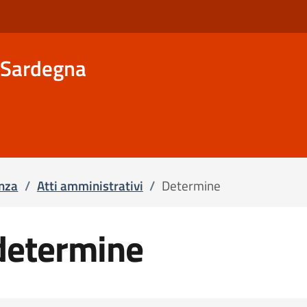
d Sardegna
nza
/
Atti amministrativi
/
Determine
determine